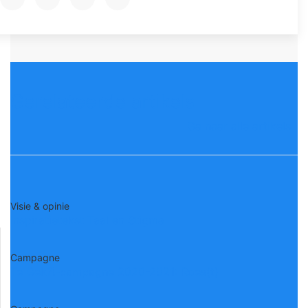
Gerelateerde artikels
Ga naar alle artikels
Visie & opinie
Inspiratietekst Taal en Stigma
Campagne
Te Gek?!-campagne 2020-2021: Roes(t)