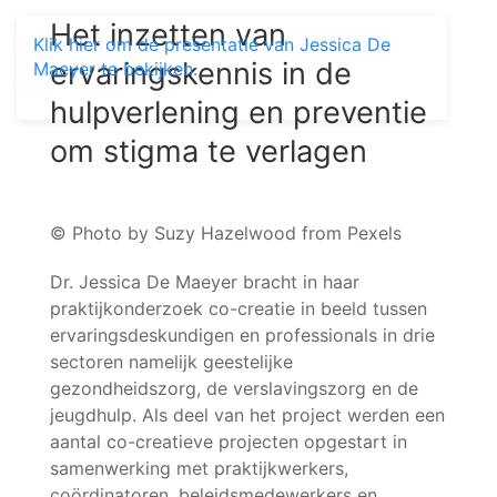
Het inzetten van
Klik hier om de presentatie van Jessica De
ervaringskennis in de
Maeyer te bekijken.
hulpverlening en preventie
om stigma te verlagen
© Photo by Suzy Hazelwood from Pexels
Dr. Jessica De Maeyer bracht in haar
praktijkonderzoek co-creatie in beeld tussen
ervaringsdeskundigen en professionals in drie
sectoren namelijk geestelijke
gezondheidszorg, de verslavingszorg en de
jeugdhulp. Als deel van het project werden een
aantal co-creatieve projecten opgestart in
samenwerking met praktijkwerkers,
coördinatoren, beleidsmedewerkers en