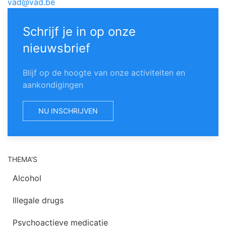
vad@vad.be
Schrijf je in op onze
nieuwsbrief
Blijf op de hoogte van onze activiteiten en
aankondigingen
NU INSCHRIJVEN
THEMA'S
Alcohol
Illegale drugs
Psychoactieve medicatie