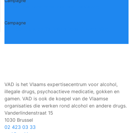
Campagne
Tussen ons: over leven met een verslaving
Campagne
Tip voor trips: de Te Gekke Roes(t)-wandeling
VAD is het Vlaams expertisecentrum voor alcohol,
illegale drugs, psychoactieve medicatie, gokken en
gamen. VAD is ook de koepel van de Vlaamse
organisaties die werken rond alcohol en andere drugs.
Vanderlindenstraat 15
1030 Brussel
02 423 03 33