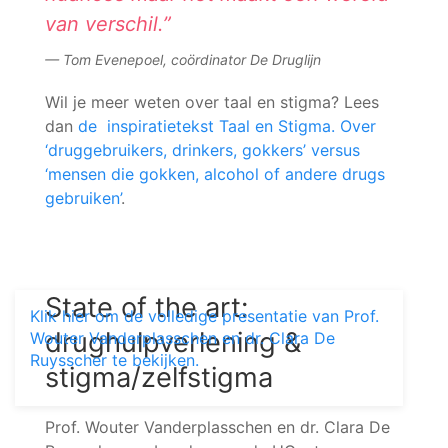
van verschil.”
Tom Evenepoel, coördinator De Druglijn
Wil je meer weten over taal en stigma? Lees
dan
de inspiratietekst Taal en Stigma. Over
‘druggebruikers, drinkers, gokkers’ versus
‘mensen die gokken, alcohol of andere drugs
gebruiken’
.
State of the art:
Klik hier om de volledige presentatie van Prof.
drughulpverlening &
Wouter Vanderplasschen en dr. Clara De
Ruysscher te bekijken.
stigma/zelfstigma
Prof. Wouter Vanderplasschen en dr. Clara De